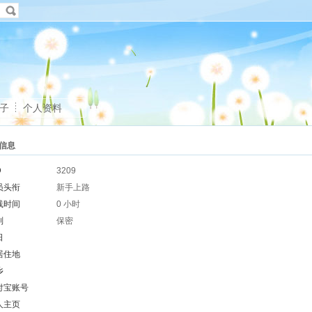
子
个人资料
信息
D
3209
员头衔
新手上路
线时间
0 小时
别
保密
日
居住地
乡
付宝账号
人主页