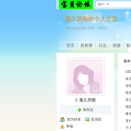
用户
孤久厌闹的个人主页
/bbs/u.php?uid=3209
[复制]
首页
新鲜事
日志
相册
帖
基本
UI
会
在
性
孤久厌闹
生
现
加关注
家
加为好友
发消息
支
举报
个