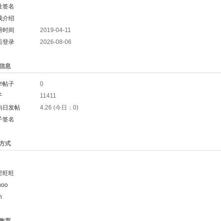
性签名
我介绍
册时间
2019-04-11
后登录
2026-08-06
信息
华帖子
0
子
11411
均日发帖
4.26 (今日：0)
子签名
方式
里旺旺
hoo
n