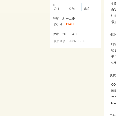
个
0
0
1
关注
粉丝
访客
自
注
等级：
新手上路
最
总积分：
11411
保密，2019-04-11
社区
最后登录：2026-08-06
精
帖
平
帖
联系
QQ
阿
Ya
Ms